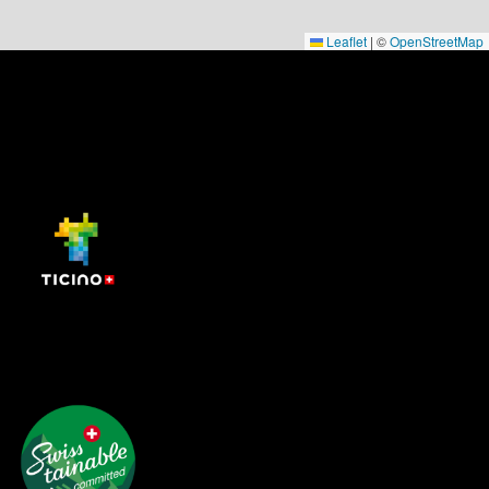
Leaflet
|
©
OpenStreetMap