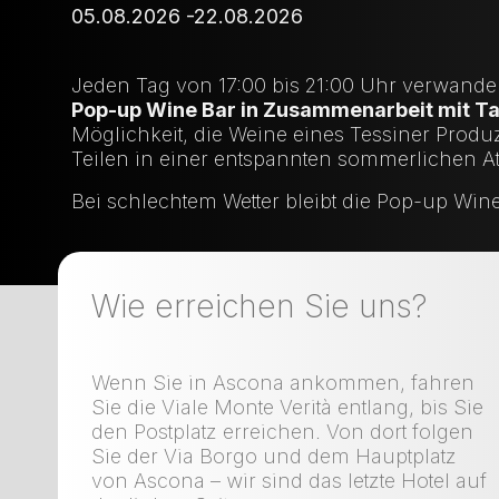
05.08.2026 -22.08.2026
Jeden Tag von 17:00 bis 21:00 Uhr verwandel
Pop-up Wine Bar in Zusammenarbeit mit Ta
Möglichkeit, die Weine eines Tessiner Produ
Teilen in einer entspannten sommerlichen 
Bei schlechtem Wetter bleibt die Pop-up Win
Wie erreichen Sie uns?
Wenn Sie in Ascona ankommen, fahren
Sie die Viale Monte Verità entlang, bis Sie
den Postplatz erreichen. Von dort folgen
Sie der Via Borgo und dem Hauptplatz
von Ascona – wir sind das letzte Hotel auf