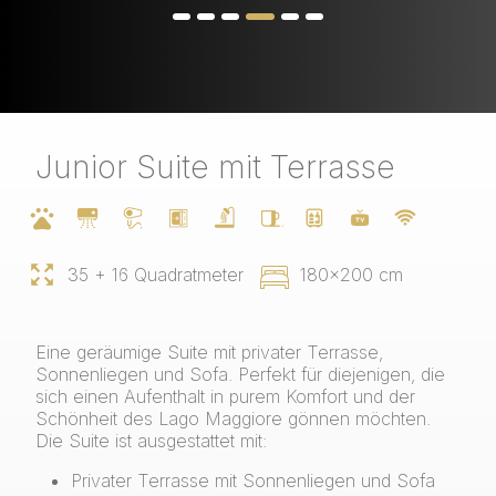
Junior Suite mit Terrasse
35 + 16 Quadratmeter
180x200 cm
Eine geräumige Suite mit privater Terrasse,
Sonnenliegen und Sofa. Perfekt für diejenigen, die
sich einen Aufenthalt in purem Komfort und der
Schönheit des Lago Maggiore gönnen möchten.
Die Suite ist ausgestattet mit:
Privater Terrasse mit Sonnenliegen und Sofa