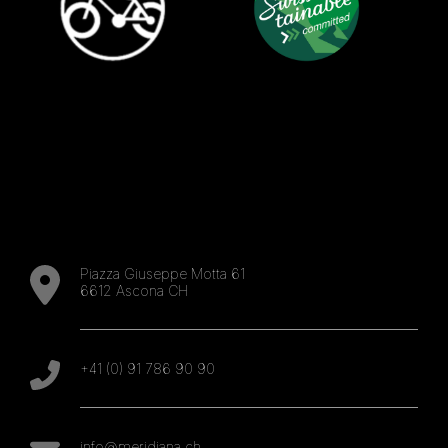
Piazza Giuseppe Motta 61
6612 Ascona CH
+41 (0) 91 786 90 90
info@meridiana.ch